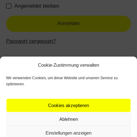
Angemeldet bleiben
Anmelden
Passwort vergessen?
Cookie-Zustimmung verwalten
Wir verwenden Cookies, um diese Website und unseren Service zu
optimieren.
Versand
Impressum
Datenschutz
Cookies akzeptieren
Kontakt
Allgemeine Geschäftsbedingungen
Ablehnen
© 2026 Heim. All rights reserved.
Einstellungen anzeigen