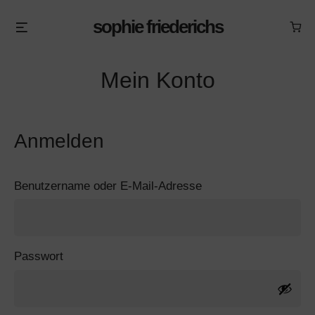
Skip
sophie friederichs
Menu
to
content
Mein Konto
Anmelden
Erforderlich
Benutzername oder E-Mail-Adresse
Erforderlich
Passwort