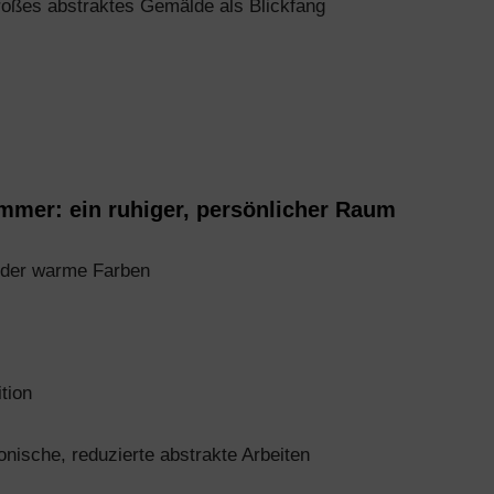
oßes abstraktes Gemälde als Blickfang
mmer: ein ruhiger, persönlicher Raum
 oder warme Farben
tion
nische, reduzierte abstrakte Arbeiten