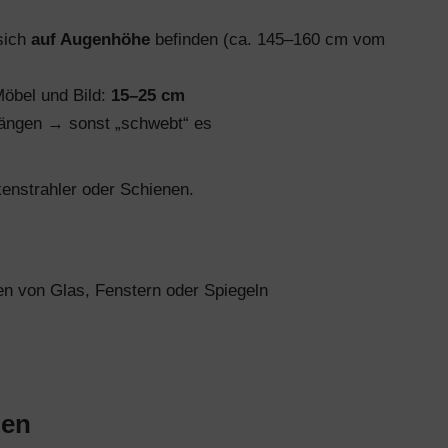
 sich
auf Augenhöhe
befinden (ca. 145–160 cm vom
öbel und Bild:
15–25 cm
hängen → sonst „schwebt“ es
kenstrahler oder Schienen.
en von Glas, Fenstern oder Spiegeln
men