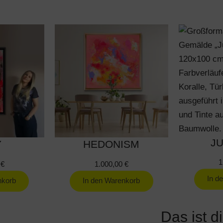
J
Y
HEDONISM
1
0
€
1.000,00
€
In d
nkorb
In den Warenkorb
Das ist d