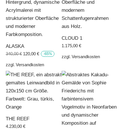
CLOUD 1
ALASKA
1.175,00
€
Ursprünglicher
Aktueller
340,00
€
120,00
€
-
65
%
zzgl.
Versandkosten
Preis
Preis
zzgl.
Versandkosten
war:
ist:
340,00 €
120,00 €.
THE REEF
4.230,00
€