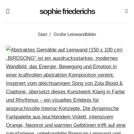
Skip
sophie friederichs
Menu
to
content
Start
/
Große Leinwandbilder