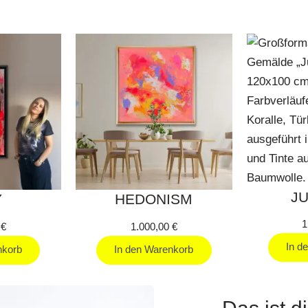
J
Y
HEDONISM
1
0
€
1.000,00
€
In d
nkorb
In den Warenkorb