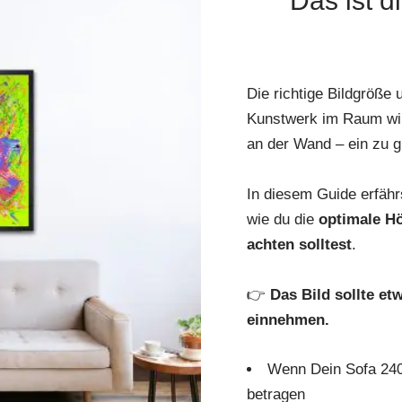
Das ist d
Die richtige Bildgröße 
Kunstwerk im Raum wirkt
an der Wand – ein zu 
In diesem Guide erfähr
wie du die
optimale Hö
achten solltest
.
👉
Das Bild sollte e
einnehmen.
Wenn Dein Sofa 240 c
betragen